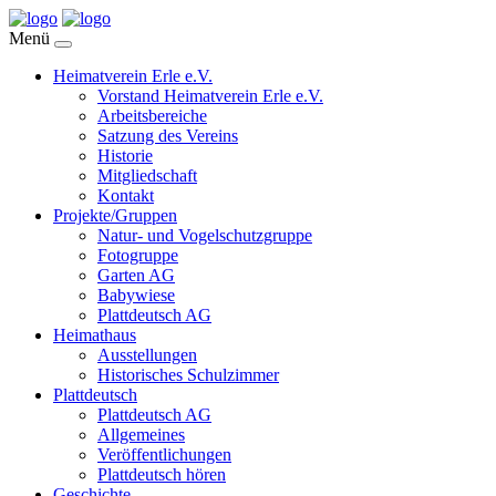
Menü
Heimatverein Erle e.V.
Vorstand Heimatverein Erle e.V.
Arbeitsbereiche
Satzung des Vereins
Historie
Mitgliedschaft
Kontakt
Projekte/Gruppen
Natur- und Vogelschutzgruppe
Fotogruppe
Garten AG
Babywiese
Plattdeutsch AG
Heimathaus
Ausstellungen
Historisches Schulzimmer
Plattdeutsch
Plattdeutsch AG
Allgemeines
Veröffentlichungen
Plattdeutsch hören
Geschichte