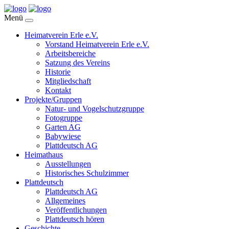
Menü
Heimatverein Erle e.V.
Vorstand Heimatverein Erle e.V.
Arbeitsbereiche
Satzung des Vereins
Historie
Mitgliedschaft
Kontakt
Projekte/Gruppen
Natur- und Vogelschutzgruppe
Fotogruppe
Garten AG
Babywiese
Plattdeutsch AG
Heimathaus
Ausstellungen
Historisches Schulzimmer
Plattdeutsch
Plattdeutsch AG
Allgemeines
Veröffentlichungen
Plattdeutsch hören
Geschichte