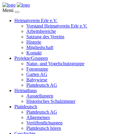
Menü
Heimatverein Erle e.V.
Vorstand Heimatverein Erle e.V.
Arbeitsbereiche
Satzung des Vereins
Historie
Mitgliedschaft
Kontakt
Projekte/Gruppen
Natur- und Vogelschutzgruppe
Fotogruppe
Garten AG
Babywiese
Plattdeutsch AG
Heimathaus
Ausstellungen
Historisches Schulzimmer
Plattdeutsch
Plattdeutsch AG
Allgemeines
Veröffentlichungen
Plattdeutsch hören
Geschichte