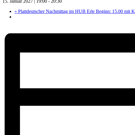
15. Januar 2027 | 19:00
-
20:30
«
Plattdeutscher Nachmittag im HUB Erle Beginn: 15.00 mit 