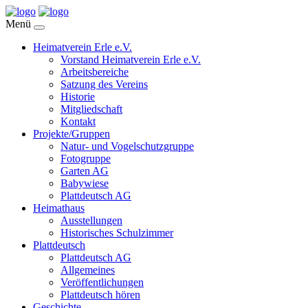
Menü
Heimatverein Erle e.V.
Vorstand Heimatverein Erle e.V.
Arbeitsbereiche
Satzung des Vereins
Historie
Mitgliedschaft
Kontakt
Projekte/Gruppen
Natur- und Vogelschutzgruppe
Fotogruppe
Garten AG
Babywiese
Plattdeutsch AG
Heimathaus
Ausstellungen
Historisches Schulzimmer
Plattdeutsch
Plattdeutsch AG
Allgemeines
Veröffentlichungen
Plattdeutsch hören
Geschichte