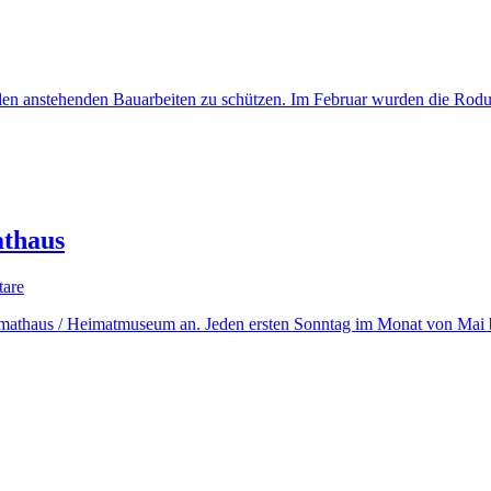
 den anstehenden Bauarbeiten zu schützen. Im Februar wurden die Rodun
athaus
zu
are
Führungen
mathaus / Heimatmuseum an. Jeden ersten Sonntag im Monat von Mai b
an
der
Femeiche
und
im
Heimathaus