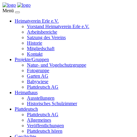
Menü
Heimatverein Erle e.V.
Vorstand Heimatverein Erle e.V.
Arbeitsbereiche
Satzung des Vereins
Historie
Mitgliedschaft
Kontakt
Projekte/Gruppen
Natur- und Vogelschutzgruppe
Fotogruppe
Garten AG
Babywiese
Plattdeutsch AG
Heimathaus
Ausstellungen
Historisches Schulzimmer
Plattdeutsch
Plattdeutsch AG
Allgemeines
Veröffentlichungen
Plattdeutsch hören
Geschichte