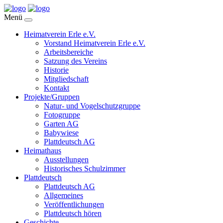
Menü
Heimatverein Erle e.V.
Vorstand Heimatverein Erle e.V.
Arbeitsbereiche
Satzung des Vereins
Historie
Mitgliedschaft
Kontakt
Projekte/Gruppen
Natur- und Vogelschutzgruppe
Fotogruppe
Garten AG
Babywiese
Plattdeutsch AG
Heimathaus
Ausstellungen
Historisches Schulzimmer
Plattdeutsch
Plattdeutsch AG
Allgemeines
Veröffentlichungen
Plattdeutsch hören
Geschichte