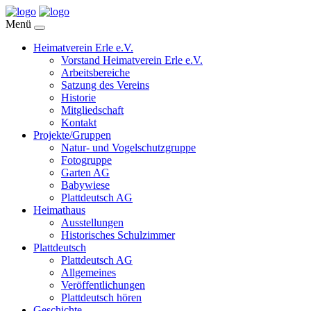
Menü
Heimatverein Erle e.V.
Vorstand Heimatverein Erle e.V.
Arbeitsbereiche
Satzung des Vereins
Historie
Mitgliedschaft
Kontakt
Projekte/Gruppen
Natur- und Vogelschutzgruppe
Fotogruppe
Garten AG
Babywiese
Plattdeutsch AG
Heimathaus
Ausstellungen
Historisches Schulzimmer
Plattdeutsch
Plattdeutsch AG
Allgemeines
Veröffentlichungen
Plattdeutsch hören
Geschichte