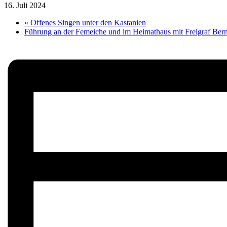
16. Juli 2024
«
Offenes Singen unter den Kastanien
Führung an der Femeiche und im Heimathaus mit Freigraf Ber