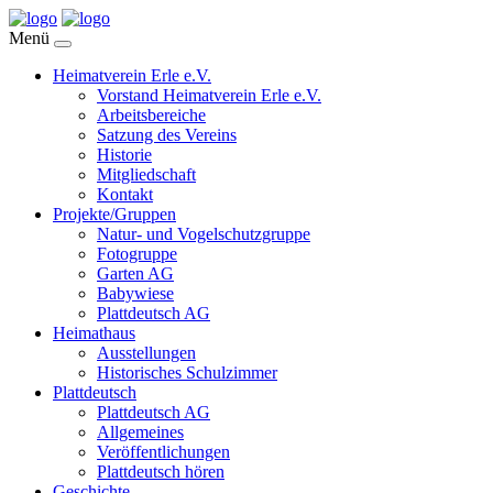
Menü
Heimatverein Erle e.V.
Vorstand Heimatverein Erle e.V.
Arbeitsbereiche
Satzung des Vereins
Historie
Mitgliedschaft
Kontakt
Projekte/Gruppen
Natur- und Vogelschutzgruppe
Fotogruppe
Garten AG
Babywiese
Plattdeutsch AG
Heimathaus
Ausstellungen
Historisches Schulzimmer
Plattdeutsch
Plattdeutsch AG
Allgemeines
Veröffentlichungen
Plattdeutsch hören
Geschichte