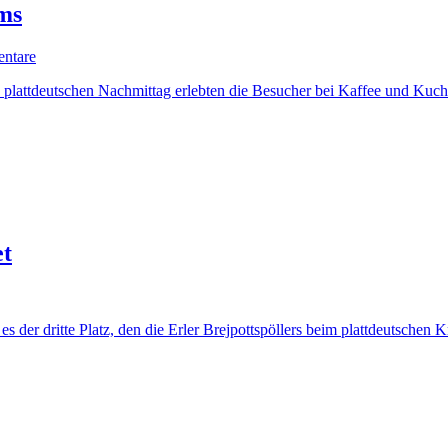
ms
zu
ntare
„Weihnachtsbaumklau“
en plattdeutschen Nachmittag erlebten die Besucher bei Kaffee und Kuc
bei
Brömmel-
Wilms
et
der dritte Platz, den die Erler Brejpottspöllers beim plattdeutschen K