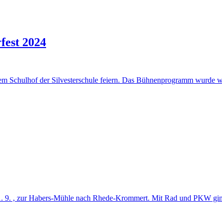
fest 2024
dem Schulhof der Silvesterschule feiern. Das Bühnenprogramm wurde wi
, 1. 9. , zur Habers-Mühle nach Rhede-Krommert. Mit Rad und PKW gin