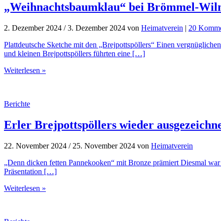
„Weihnachtsbaumklau“ bei Brömmel-Wil
2. Dezember 2024
/
3. Dezember 2024
von
Heimatverein
|
20 Komme
Plattdeutsche Sketche mit den „Brejpottspöllers“ Einen vergnüglich
und kleinen Brejpottspöllers führten eine […]
Weiterlesen »
Berichte
Erler Brejpottspöllers wieder ausgezeichn
22. November 2024
/
25. November 2024
von
Heimatverein
„Denn dicken fetten Pannekooken“ mit Bronze prämiert Diesmal war es 
Präsentation […]
Weiterlesen »