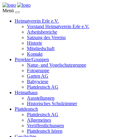
Menü
Heimatverein Erle e.V.
Vorstand Heimatverein Erle e.V.
Arbeitsbereiche
Satzung des Vereins
Historie
Mitgliedschaft
Kontakt
Projekte/Gruppen
Natur- und Vogelschutzgruppe
Fotogruppe
Garten AG
Babywiese
Plattdeutsch AG
Heimathaus
Ausstellungen
Historisches Schulzimmer
Plattdeutsch
Plattdeutsch AG
Allgemeines
Veröffentlichungen
Plattdeutsch hören
Geschichte