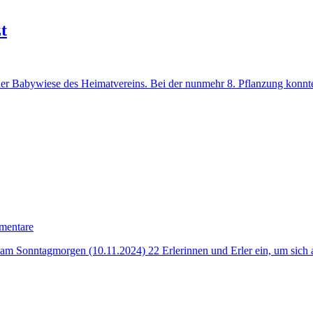
t
der Babywiese des Heimatvereins. Bei der nunmehr 8. Pflanzung konnt
zu
mentare
Gedenken
h am Sonntagmorgen (10.11.2024) 22 Erlerinnen und Erler ein, um si
an
die
jüdische
Familie
Cahn