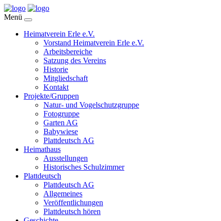
Menü
Heimatverein Erle e.V.
Vorstand Heimatverein Erle e.V.
Arbeitsbereiche
Satzung des Vereins
Historie
Mitgliedschaft
Kontakt
Projekte/Gruppen
Natur- und Vogelschutzgruppe
Fotogruppe
Garten AG
Babywiese
Plattdeutsch AG
Heimathaus
Ausstellungen
Historisches Schulzimmer
Plattdeutsch
Plattdeutsch AG
Allgemeines
Veröffentlichungen
Plattdeutsch hören
Geschichte