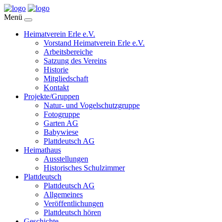
Menü
Heimatverein Erle e.V.
Vorstand Heimatverein Erle e.V.
Arbeitsbereiche
Satzung des Vereins
Historie
Mitgliedschaft
Kontakt
Projekte/Gruppen
Natur- und Vogelschutzgruppe
Fotogruppe
Garten AG
Babywiese
Plattdeutsch AG
Heimathaus
Ausstellungen
Historisches Schulzimmer
Plattdeutsch
Plattdeutsch AG
Allgemeines
Veröffentlichungen
Plattdeutsch hören
Geschichte