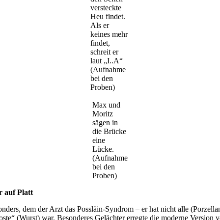
versteckte
Heu findet.
Als er
keines mehr
findet,
schreit er
laut „I..A“
(Aufnahme
bei den
Proben)
Max und
Moritz
sägen in
die Brücke
eine
Lücke.
(Aufnahme
bei den
Proben)
 auf Platt
rs, dem der Arzt das Possläin-Syndrom – er hat nicht alle (Porzellan
oste“ (Wurst) war. Besonderes Gelächter erregte die moderne Version v