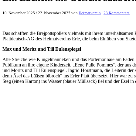
zu
10. November 2025
/
22. November 2025
von
Heimatverein
|
23 Kommentare
Ein
Läc
ins
Ges
Das schafften die Brejpottspöllers vielmals mit ihrem unterhaltsamen
zau
Plattdeutsch-AG des Heimatvereins Erle, die beim Einüben von Sketchen
Max und Moritz und Till Eulenspiegel
Alte Streiche wie Klingelmänneken und das Portemonnaie am Faden od
Publikum an ihre eigene Kinderzeit. „Eene Pulle Pommes“, der aus 
und Moritz und Till Eulenspiegel. Ingrid Horstmann, die Leiterin de
denn Äsel das Lääsen bibroch“ ins Erler Platt übersetzt. Hier war zu
Steg (einen Karton) ins Wasser (blauer Müllsack) fiel und der Esel in