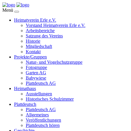
Menü
Heimatverein Erle e.V.
Vorstand Heimatverein Erle e.V.
Arbeitsbereiche
Satzung des Vereins
Historie
Mitgliedschaft
Kontakt
Projekte/Gruppen
Natur- und Vogelschutzgruppe
Fotogruppe
Garten AG
Babywiese
Plattdeutsch AG
Heimathaus
Ausstellungen
Historisches Schulzimmer
Plattdeutsch
Plattdeutsch AG
Allgemeines
Veröffentlichungen
Plattdeutsch hören
Geschichte