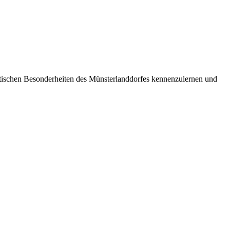
istischen Besonderheiten des Münsterlanddorfes kennenzulernen und
D
e
W