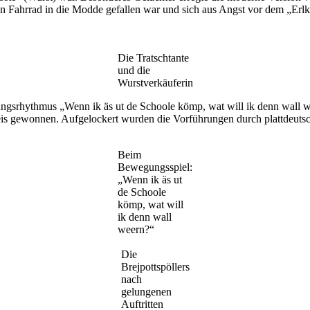
ten Fahrrad in die Modde gefallen war und sich aus Angst vor dem „Er
Die Tratschtante
und die
Wurstverkäuferin
gungsrhythmus „Wenn ik äs ut de Schoole kömp, wat will ik denn wall
s gewonnen. Aufgelockert wurden die Vorführungen durch plattdeutsche 
Beim
Bewegungsspiel:
„Wenn ik äs ut
de Schoole
kömp, wat will
ik denn wall
weern?“
Die
Brejpottspöllers
nach
gelungenen
Auftritten