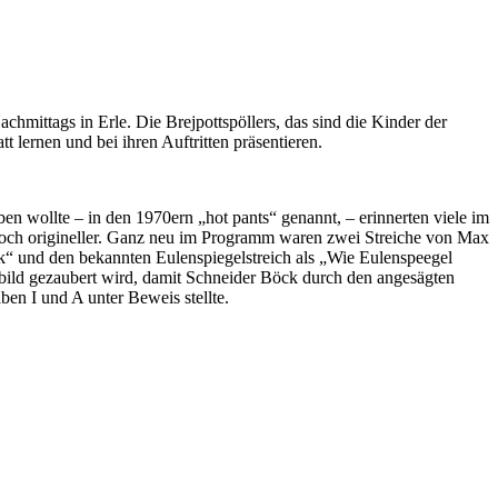
hmittags in Erle. Die Brejpottspöllers, das sind die Kinder der
 lernen und bei ihren Auftritten präsentieren.
 wollte – in den 1970ern „hot pants“ genannt, – erinnerten viele im
noch origineller. Ganz neu im Programm waren zwei Streiche von Max
ck“ und den bekannten Eulenspiegelstreich als „Wie Eulenspeegel
enbild gezaubert wird, damit Schneider Böck durch den angesägten
ben I und A unter Beweis stellte.