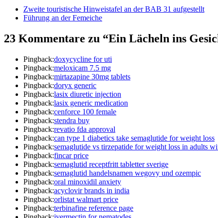
Zweite touristische Hinweistafel an der BAB 31 aufgestellt
Führung an der Femeiche
23 Kommentare zu “Ein Lächeln ins Gesic
Pingback:
doxycycline for uti
Pingback:
meloxicam 7.5 mg
Pingback:
mirtazapine 30mg tablets
Pingback:
doryx generic
Pingback:
lasix diuretic injection
Pingback:
lasix generic medication
Pingback:
cenforce 100 female
Pingback:
stendra buy
Pingback:
revatio fda approval
Pingback:
can type 1 diabetics take semaglutide for weight loss
Pingback:
semaglutide vs tirzepatide for weight loss in adults w
Pingback:
fincar price
Pingback:
semaglutid receptfritt tabletter sverige
Pingback:
semaglutid handelsnamen wegovy und ozempic
Pingback:
oral minoxidil anxiety
Pingback:
acyclovir brands in india
Pingback:
orlistat walmart price
Pingback:
terbinafine reference page
Pingback:
ivermectin for nematodes