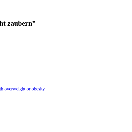
ht zaubern”
ith overweight or obesity