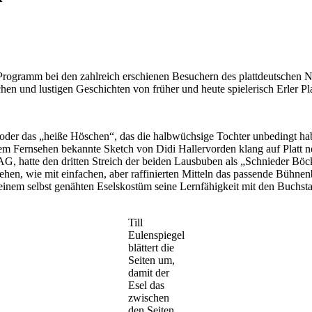
heln
icht
 Programm bei den zahlreich erschienen Besuchern des plattdeutschen Nac
bern
 und lustigen Geschichten von früher und heute spielerisch Erler Platt
er das „heiße Höschen“, das die halbwüchsige Tochter unbedingt haben
dem Fernsehen bekannte Sketch von Didi Hallervorden klang auf Platt 
r AG, hatte den dritten Streich der beiden Lausbuben als „Schnieder Bö
 sehen, wie mit einfachen, aber raffinierten Mitteln das passende Bühn
 einem selbst genähten Eselskostüm seine Lernfähigkeit mit den Buchsta
Till
Eulenspiegel
blättert die
Seiten um,
damit der
Esel das
zwischen
den Seiten