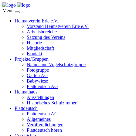
Menü
Heimatverein Erle e.V.
Vorstand Heimatverein Erle e.V.
Arbeitsbereiche
Satzung des Vereins
Historie
Mitgliedschaft
Kontakt
Projekte/Gruppen
Natur- und Vogelschutzgruppe
Fotogruppe
Garten AG
Babywiese
Plattdeutsch AG
Heimathaus
Ausstellungen
Historisches Schulzimmer
Plattdeutsch
Plattdeutsch AG
Allgemeines
Veröffentlichungen
Plattdeutsch hören
Geschichte