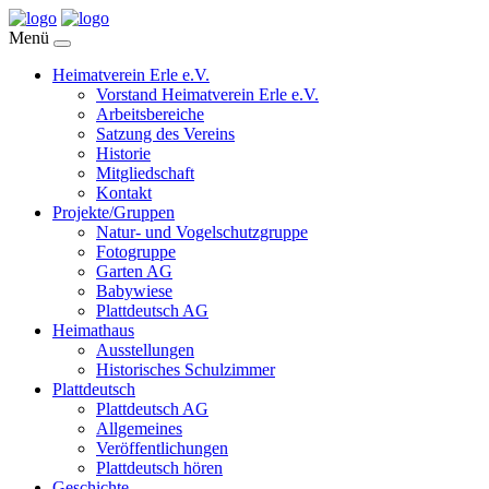
Menü
Heimatverein Erle e.V.
Vorstand Heimatverein Erle e.V.
Arbeitsbereiche
Satzung des Vereins
Historie
Mitgliedschaft
Kontakt
Projekte/Gruppen
Natur- und Vogelschutzgruppe
Fotogruppe
Garten AG
Babywiese
Plattdeutsch AG
Heimathaus
Ausstellungen
Historisches Schulzimmer
Plattdeutsch
Plattdeutsch AG
Allgemeines
Veröffentlichungen
Plattdeutsch hören
Geschichte