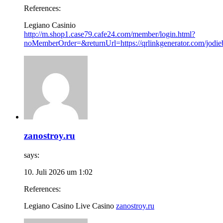
References:
Legiano Casinio
http://m.shop1.case79.cafe24.com/member/login.html?
noMemberOrder=&returnUrl=https://qrlinkgenerator.com/jodieb
zanostroy.ru
says:
10. Juli 2026 um 1:02
References:
Legiano Casino Live Casino
zanostroy.ru