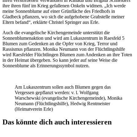
ihren verstorbenen Verwandten in Kanada und Brigitta Schneiders
ihre ihren fünf im Krieg gefallenen Onkeln widmen. „Ich werde
meine Sonnenblume auf einer Grünfläche des Friedhofs in
Gladbeck pflanzen, wo sich die aufgehobene Grabstelle meiner
Eltern befand“, erklärte Christel Springer aus Erle.
Auch die evangelische Kirchengemeinde unterstützt die
Sonnenblumenaktion und wird am Lukaszentrum in Raesfeld 5
Blumen zum Gedenken an die Opfer von Krieg, Terror und
Rassismus pflanzen. Monika Neumann von der Flüchtlingshilfe
wird Raesfelder Flüchtlingen Blumen zum Andenken an ihre Toten
in der Heimat übergeben. So kann jeder auf seine Weise die
Sonnenblume als Erinnerungssymbol nutzen.
Am Lukaszentrum sollen auch Blumen gegen das
Vergessen gepflanzt werden: v. l. Wolfgang
Warschewski (evangelische Kirchengemeinde), Monika
Neumann (Flüchtlingshilfe), Hedwig Rentmeister
(Heimatverein Erle)
Das könnte dich auch interessieren