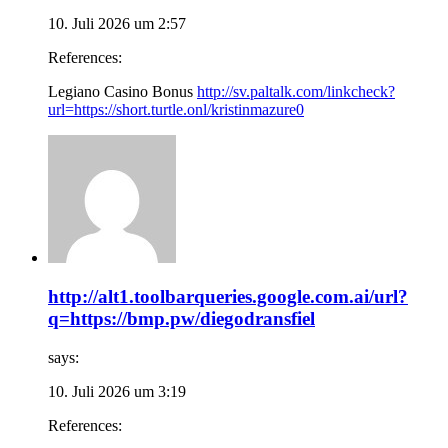
10. Juli 2026 um 2:57
References:
Legiano Casino Bonus
http://sv.paltalk.com/linkcheck?
url=https://short.turtle.onl/kristinmazure0
http://alt1.toolbarqueries.google.com.ai/url?
q=https://bmp.pw/diegodransfiel
says:
10. Juli 2026 um 3:19
References: