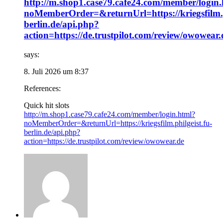
http://m.shop1.case79.cafe24.com/member/login
noMemberOrder=&returnUrl=https://kriegsfilm.p
berlin.de/api.php?
action=https://de.trustpilot.com/review/owowear.
says:
8. Juli 2026 um 8:37
References:
Quick hit slots
http://m.shop1.case79.cafe24.com/member/login.html?
noMemberOrder=&returnUrl=https://kriegsfilm.philgeist.fu-
berlin.de/api.php?
action=https://de.trustpilot.com/review/owowear.de