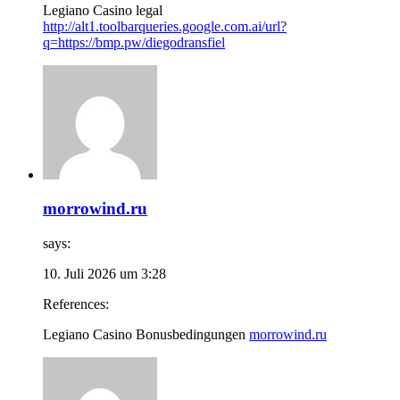
Legiano Casino legal
http://alt1.toolbarqueries.google.com.ai/url?
q=https://bmp.pw/diegodransfiel
morrowind.ru
says:
10. Juli 2026 um 3:28
References:
Legiano Casino Bonusbedingungen
morrowind.ru