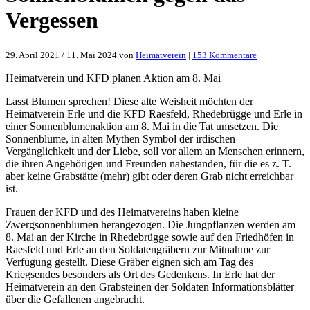
Vergessen
zu
29. April 2021
/
11. Mai 2024
von
Heimatverein
|
153 Kommentare
Sonnenblume
gegen
Heimatverein und KFD planen Aktion am 8. Mai
das
Vergessen
Lasst Blumen sprechen! Diese alte Weisheit möchten der
Heimatverein Erle und die KFD Raesfeld, Rhedebrügge und Erle in
einer Sonnenblumenaktion am 8. Mai in die Tat umsetzen. Die
Sonnenblume, in alten Mythen Symbol der irdischen
Vergänglichkeit und der Liebe, soll vor allem an Menschen erinnern,
die ihren Angehörigen und Freunden nahestanden, für die es z. T.
aber keine Grabstätte (mehr) gibt oder deren Grab nicht erreichbar
ist.
Frauen der KFD und des Heimatvereins haben kleine
Zwergsonnenblumen herangezogen. Die Jungpflanzen werden am
8. Mai an der Kirche in Rhedebrügge sowie auf den Friedhöfen in
Raesfeld und Erle an den Soldatengräbern zur Mitnahme zur
Verfügung gestellt. Diese Gräber eignen sich am Tag des
Kriegsendes besonders als Ort des Gedenkens. In Erle hat der
Heimatverein an den Grabsteinen der Soldaten Informationsblätter
über die Gefallenen angebracht.