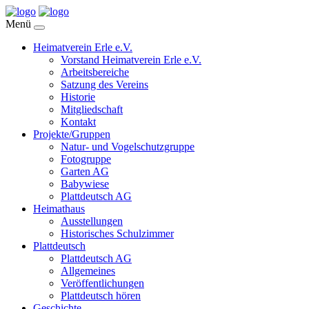
Menü
Heimatverein Erle e.V.
Vorstand Heimatverein Erle e.V.
Arbeitsbereiche
Satzung des Vereins
Historie
Mitgliedschaft
Kontakt
Projekte/Gruppen
Natur- und Vogelschutzgruppe
Fotogruppe
Garten AG
Babywiese
Plattdeutsch AG
Heimathaus
Ausstellungen
Historisches Schulzimmer
Plattdeutsch
Plattdeutsch AG
Allgemeines
Veröffentlichungen
Plattdeutsch hören
Geschichte