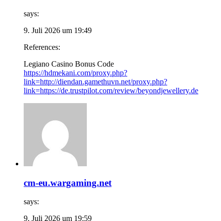
says:
9. Juli 2026 um 19:49
References:
Legiano Casino Bonus Code
https://hdmekani.com/proxy.php?
link=http://diendan.gamethuvn.net/proxy.php?
link=https://de.trustpilot.com/review/beyondjewellery.de
cm-eu.wargaming.net
says:
9. Juli 2026 um 19:59