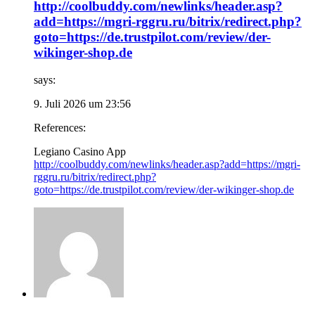
http://coolbuddy.com/newlinks/header.asp?
add=https://mgri-rggru.ru/bitrix/redirect.php?
goto=https://de.trustpilot.com/review/der-
wikinger-shop.de
says:
9. Juli 2026 um 23:56
References:
Legiano Casino App
http://coolbuddy.com/newlinks/header.asp?add=https://mgri-
rggru.ru/bitrix/redirect.php?
goto=https://de.trustpilot.com/review/der-wikinger-shop.de