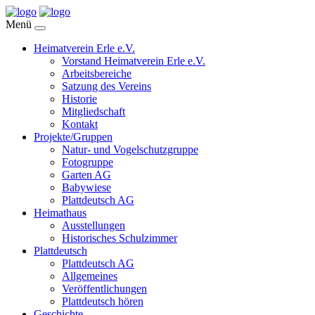
Menü
Heimatverein Erle e.V.
Vorstand Heimatverein Erle e.V.
Arbeitsbereiche
Satzung des Vereins
Historie
Mitgliedschaft
Kontakt
Projekte/Gruppen
Natur- und Vogelschutzgruppe
Fotogruppe
Garten AG
Babywiese
Plattdeutsch AG
Heimathaus
Ausstellungen
Historisches Schulzimmer
Plattdeutsch
Plattdeutsch AG
Allgemeines
Veröffentlichungen
Plattdeutsch hören
Geschichte