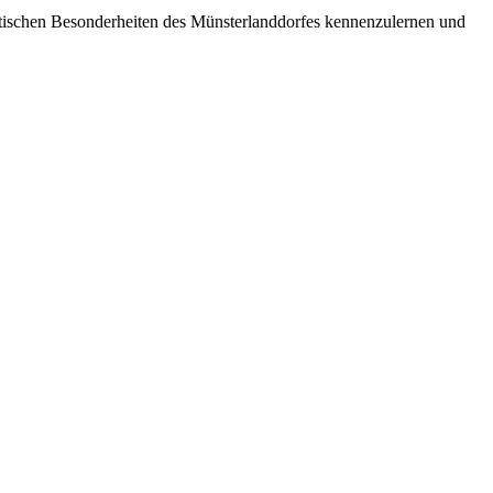
istischen Besonderheiten des Münsterlanddorfes kennenzulernen und
D
e
W