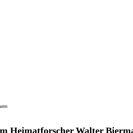
mann
em Heimatforscher Walter Bierm