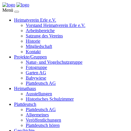
Menü
Heimatverein Erle e.V.
Vorstand Heimatverein Erle e.V.
Arbeitsbereiche
Satzung des Vereins
Historie
Mitgliedschaft
Kontakt
Projekte/Gruppen
Natur- und Vogelschutzgruppe
Fotogruppe
Garten AG
Babywiese
Plattdeutsch AG
Heimathaus
Ausstellungen
Historisches Schulzimmer
Plattdeutsch
Plattdeutsch AG
Allgemeines
Veröffentlichungen
Plattdeutsch hören
Geschichte