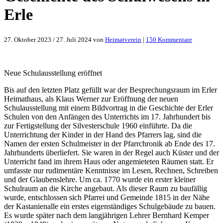
Erle
zu
27. Oktober 2023
/
27. Juli 2024
von
Heimatverein
|
150 Kommentare
Geschichte
des
Schulwesen
in
Neue Schulausstellung eröffnet
Erle
Bis auf den letzten Platz gefüllt war der Besprechungsraum im Erler
Heimathaus, als Klaus Werner zur Eröffnung der neuen
Schulausstellung mit einem Bildvortrag in die Geschichte der Erler
Schulen von den Anfängen des Unterrichts im 17. Jahrhundert bis
zur Fertigstellung der Silvesterschule 1960 einführte. Da die
Unterrichtung der Kinder in der Hand des Pfarrers lag, sind die
Namen der ersten Schulmeister in der Pfarrchronik ab Ende des 17.
Jahrhunderts überliefert. Sie waren in der Regel auch Küster und der
Unterricht fand im ihrem Haus oder angemieteten Räumen statt. Er
umfasste nur rudimentäre Kenntnisse im Lesen, Rechnen, Schreiben
und der Glaubenslehre. Um ca. 1770 wurde ein erster kleiner
Schulraum an die Kirche angebaut. Als dieser Raum zu baufällig
wurde, entschlossen sich Pfarrei und Gemeinde 1815 in der Nähe
der Kastanienalle ein erstes eigenständiges Schulgebäude zu bauen.
Es wurde später nach dem langjährigen Lehrer Bernhard Kemper