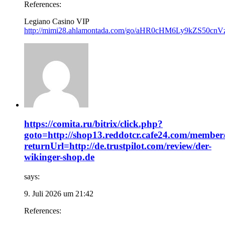
References:
Legiano Casino VIP
http://mimi28.ahlamontada.com/go/aHR0cHM6Ly9kZS
https://comita.ru/bitrix/click.php?
goto=http://shop13.reddotcr.cafe24.com/member
returnUrl=http://de.trustpilot.com/review/der-
wikinger-shop.de
says:
9. Juli 2026 um 21:42
References: