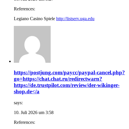
References:
Legiano Casino Spiele
http://listserv.uga.edu
https://postjung.com/paycc/paypal-cancel.php?
go=https://chat.chat.ru/redirectwarn?
https://de.trustpilot.com/review/der-wikinger-
shop.de</a
says:
10. Juli 2026 um 3:58
References: