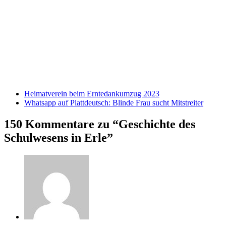
s
H
A
W
Heimatverein beim Erntedankumzug 2023
Whatsapp auf Plattdeutsch: Blinde Frau sucht Mitstreiter
150 Kommentare zu “Geschichte des
Schulwesens in Erle”