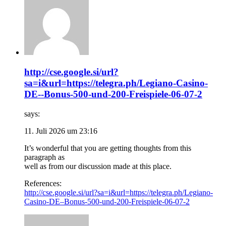
http://cse.google.si/url?
sa=i&url=https://telegra.ph/Legiano-Casino-
DE--Bonus-500-und-200-Freispiele-06-07-2
says:
11. Juli 2026 um 23:16
It’s wonderful that you are getting thoughts from this
paragraph as
well as from our discussion made at this place.
References:
http://cse.google.si/url?sa=i&url=https://telegra.ph/Legiano-
Casino-DE–Bonus-500-und-200-Freispiele-06-07-2