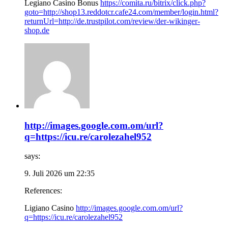
Legiano Casino Bonus
https://comita.ru/bitrix/click.php?
goto=http://shop13.reddotcr.cafe24.com/member/login.html?
returnUrl=http://de.trustpilot.com/review/der-wikinger-
shop.de
http://images.google.com.om/url?
q=https://icu.re/carolezahel952
says:
9. Juli 2026 um 22:35
References:
Ligiano Casino
http://images.google.com.om/url?
q=https://icu.re/carolezahel952