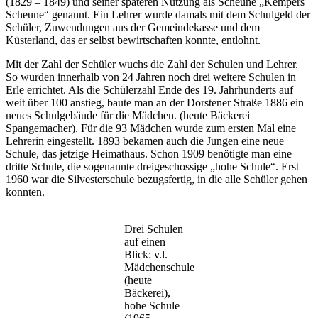
(1829 – 1849) und seiner späteren Nutzung als Scheune „Kempers
Scheune“ genannt. Ein Lehrer wurde damals mit dem Schulgeld der
Schüler, Zuwendungen aus der Gemeindekasse und dem
Küsterland, das er selbst bewirtschaften konnte, entlohnt.
Mit der Zahl der Schüler wuchs die Zahl der Schulen und Lehrer.
So wurden innerhalb von 24 Jahren noch drei weitere Schulen in
Erle errichtet. Als die Schülerzahl Ende des 19. Jahrhunderts auf
weit über 100 anstieg, baute man an der Dorstener Straße 1886 ein
neues Schulgebäude für die Mädchen. (heute Bäckerei
Spangemacher). Für die 93 Mädchen wurde zum ersten Mal eine
Lehrerin eingestellt. 1893 bekamen auch die Jungen eine neue
Schule, das jetzige Heimathaus. Schon 1909 benötigte man eine
dritte Schule, die sogenannte dreigeschossige „hohe Schule“. Erst
1960 war die Silvesterschule bezugsfertig, in die alle Schüler gehen
konnten.
Drei Schulen
auf einen
Blick: v.l.
Mädchenschule
(heute
Bäckerei),
hohe Schule