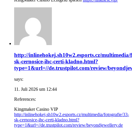
http://inlinehokej.sh10w2.esports.cz/multimedia/f
sk-cernosice-ihc-certi-kladno.html?
type=1&url=//de.trustpilot.com/review/beyondjew
says:
11. Juli 2026 um 12:44
References:
Kingmaker Casino VIP
http://inlinehokej.sh10w2.esports.cz/multimedia/fotografie/33-
sk-cernosice-ihc-certi-kladno.html?
type=1&url=//de.trustpilot.com/review/beyondjewellery.de