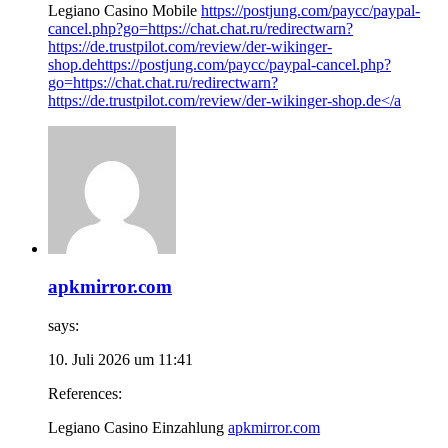
Legiano Casino Mobile
https://postjung.com/paycc/paypal-
cancel.php?go=https://chat.chat.ru/redirectwarn?
https://de.trustpilot.com/review/der-wikinger-
shop.dehttps://postjung.com/paycc/paypal-cancel.php?
go=https://chat.chat.ru/redirectwarn?
https://de.trustpilot.com/review/der-wikinger-shop.de</a
apkmirror.com
says:
10. Juli 2026 um 11:41
References:
Legiano Casino Einzahlung
apkmirror.com