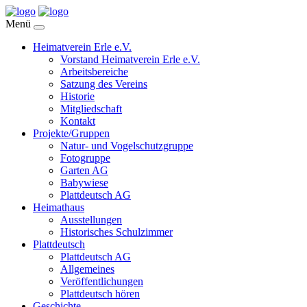
Menü
Heimatverein Erle e.V.
Vorstand Heimatverein Erle e.V.
Arbeitsbereiche
Satzung des Vereins
Historie
Mitgliedschaft
Kontakt
Projekte/Gruppen
Natur- und Vogelschutzgruppe
Fotogruppe
Garten AG
Babywiese
Plattdeutsch AG
Heimathaus
Ausstellungen
Historisches Schulzimmer
Plattdeutsch
Plattdeutsch AG
Allgemeines
Veröffentlichungen
Plattdeutsch hören
Geschichte