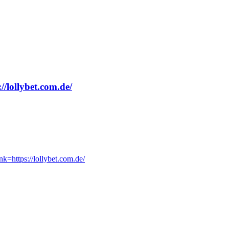
//lollybet.com.de/
nk=https://lollybet.com.de/