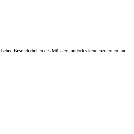
istischen Besonderheiten des Münsterlanddorfes kennenzulernen und
D
e
W