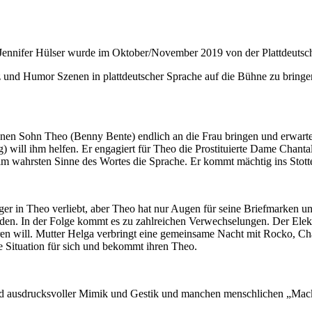
Jennifer Hülser wurde im Oktober/November 2019 von der Plattdeutsch
r
tz und Humor Szenen in plattdeutscher Sprache auf die Bühne zu bringe
nen Sohn Theo (Benny Bente) endlich an die Frau bringen und erwartet
 will ihm helfen. Er engagiert für Theo die Prostituierte Dame Chan
im wahrsten Sinne des Wortes die Sprache. Er kommt mächtig ins Sto
 in Theo verliebt, aber Theo hat nur Augen für seine Briefmarken und
rden. In der Folge kommt es zu zahlreichen Verwechselungen. Der Elekt
eren will. Mutter Helga verbringt eine gemeinsame Nacht mit Rocko, Ch
ie Situation für sich und bekommt ihren Theo.
nd ausdrucksvoller Mimik und Gestik und manchen menschlichen „Mac