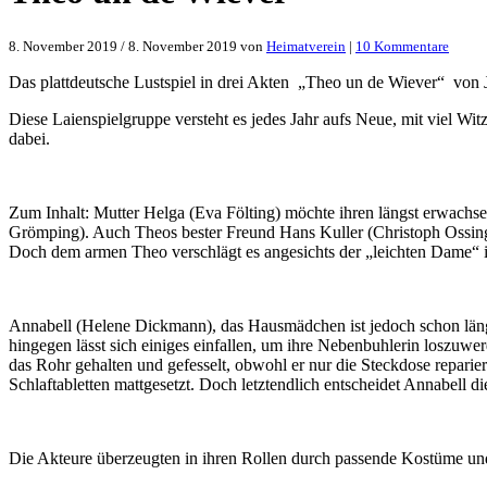
zu
8. November 2019
/
8. November 2019
von
Heimatverein
|
10 Kommentare
Theo
un
Das plattdeutsche Lustspiel in drei Akten „Theo un de Wiever“ von 
de
Wieve
Diese Laienspielgruppe versteht es jedes Jahr aufs Neue, mit viel Wi
dabei.
Zum Inhalt: Mutter Helga (Eva Fölting) möchte ihren längst erwachse
Grömping). Auch Theos bester Freund Hans Kuller (Christoph Ossing)
Doch dem armen Theo verschlägt es angesichts der „leichten Dame“ 
Annabell (Helene Dickmann), das Hausmädchen ist jedoch schon länger
hingegen lässt sich einiges einfallen, um ihre Nebenbuhlerin loszuwe
das Rohr gehalten und gefesselt, obwohl er nur die Steckdose repari
Schlaftabletten mattgesetzt. Doch letztendlich entscheidet Annabell d
Die Akteure überzeugten in ihren Rollen durch passende Kostüme u