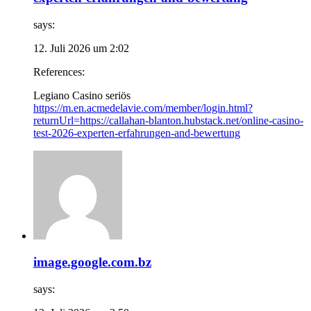
says:
12. Juli 2026 um 2:02
References:
Legiano Casino seriös
https://m.en.acmedelavie.com/member/login.html?
returnUrl=https://callahan-blanton.hubstack.net/online-casino-
test-2026-experten-erfahrungen-and-bewertung
image.google.com.bz
says: