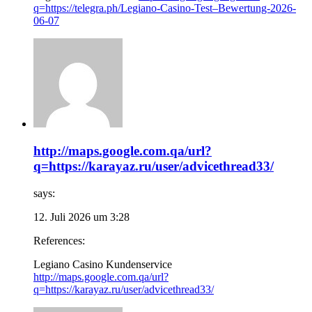
q=https://telegra.ph/Legiano-Casino-Test–Bewertung-2026-
06-07
http://maps.google.com.qa/url?
q=https://karayaz.ru/user/advicethread33/
says:
12. Juli 2026 um 3:28
References:
Legiano Casino Kundenservice
http://maps.google.com.qa/url?
q=https://karayaz.ru/user/advicethread33/