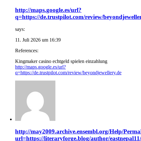
http://maps.google.es/url?
q=https://de.trustpilot.com/review/beyondjewelle
says:
11. Juli 2026 um 16:39
References:
Kingmaker casino echtgeld spielen einzahlung
http://maps.google.es/url?
q=https://de.trustpilot.com/review/beyondjewellery.de
http://may2009.archive.ensembl.org/Help/Perma
url=https://literaryforge.blog/author/eastnepal11