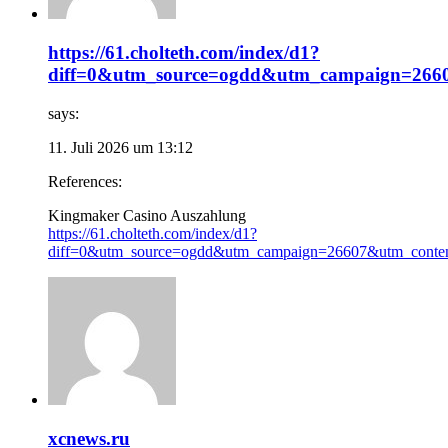
https://61.cholteth.com/index/d1?
diff=0&utm_source=ogdd&utm_campaign=26607&u
says:
11. Juli 2026 um 13:12
References:
Kingmaker Casino Auszahlung
https://61.cholteth.com/index/d1?
diff=0&utm_source=ogdd&utm_campaign=26607&utm_content=&
xcnews.ru