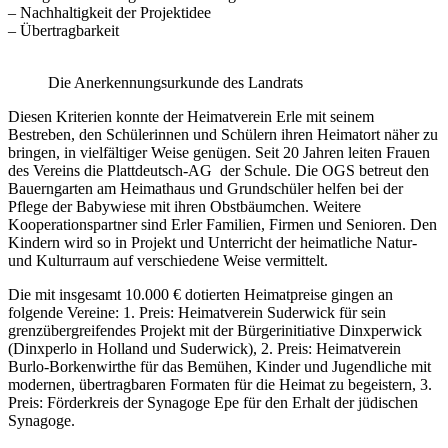
– Nachhaltigkeit der Projektidee
– Übertragbarkeit
Die Anerkennungsurkunde des Landrats
Diesen Kriterien konnte der Heimatverein Erle mit seinem
Bestreben, den Schülerinnen und Schülern ihren Heimatort näher zu
bringen, in vielfältiger Weise genügen. Seit 20 Jahren leiten Frauen
des Vereins die Plattdeutsch-AG der Schule. Die OGS betreut den
Bauerngarten am Heimathaus und Grundschüler helfen bei der
Pflege der Babywiese mit ihren Obstbäumchen. Weitere
Kooperationspartner sind Erler Familien, Firmen und Senioren. Den
Kindern wird so in Projekt und Unterricht der heimatliche Natur-
und Kulturraum auf verschiedene Weise vermittelt.
Die mit insgesamt 10.000 € dotierten Heimatpreise gingen an
folgende Vereine: 1. Preis: Heimatverein Suderwick für sein
grenzübergreifendes Projekt mit der Bürgerinitiative Dinxperwick
(Dinxperlo in Holland und Suderwick), 2. Preis: Heimatverein
Burlo-Borkenwirthe für das Bemühen, Kinder und Jugendliche mit
modernen, übertragbaren Formaten für die Heimat zu begeistern, 3.
Preis: Förderkreis der Synagoge Epe für den Erhalt der jüdischen
Synagoge.