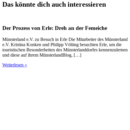
Das könnte dich auch interessieren
Der Prozess von Erle: Dreh an der Femeiche
Münsterland e.V. zu Besuch in Erle Die Mitarbeiter des Münsterland
e.V. Kristina Konken und Philipp Völting besuchten Erle, um die
touristischen Besonderheiten des Münsterlanddorfes kennenzulernen
und diese auf ihrem MünsterlandBlog, […]
Weiterlesen »
D
s
H
A
W