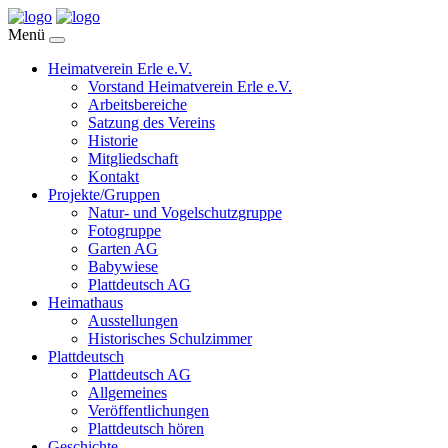
Menü
Heimatverein Erle e.V.
Vorstand Heimatverein Erle e.V.
Arbeitsbereiche
Satzung des Vereins
Historie
Mitgliedschaft
Kontakt
Projekte/Gruppen
Natur- und Vogelschutzgruppe
Fotogruppe
Garten AG
Babywiese
Plattdeutsch AG
Heimathaus
Ausstellungen
Historisches Schulzimmer
Plattdeutsch
Plattdeutsch AG
Allgemeines
Veröffentlichungen
Plattdeutsch hören
Geschichte