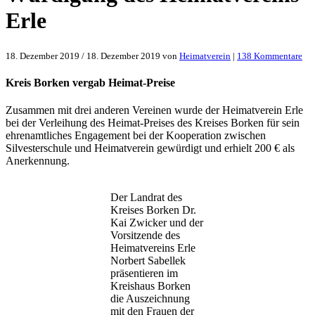
Erle
zu
18. Dezember 2019
/
18. Dezember 2019
von
Heimatverein
|
138 Kommentare
Wü
des
Kreis Borken vergab Heimat-Preise
Hei
Erl
Zusammen mit drei anderen Vereinen wurde der Heimatverein Erle
bei der Verleihung des Heimat-Preises des Kreises Borken für sein
ehrenamtliches Engagement bei der Kooperation zwischen
Silvesterschule und Heimatverein gewürdigt und erhielt 200 € als
Anerkennung.
Der Landrat des
Kreises Borken Dr.
Kai Zwicker und der
Vorsitzende des
Heimatvereins Erle
Norbert Sabellek
präsentieren im
Kreishaus Borken
die Auszeichnung
mit den Frauen der